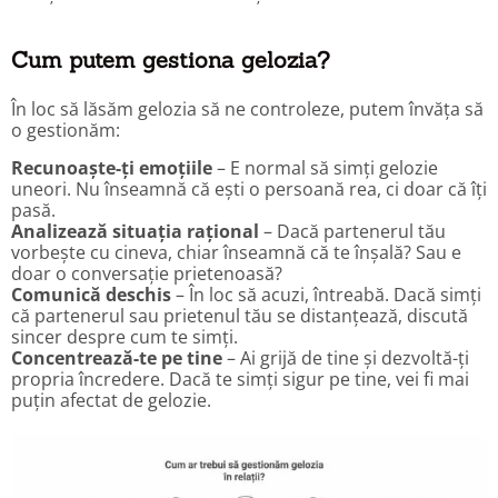
Cum putem gestiona gelozia?
În loc să lăsăm gelozia să ne controleze, putem învăța să
o gestionăm:
Recunoaște-ți emoțiile
– E normal să simți gelozie
uneori. Nu înseamnă că ești o persoană rea, ci doar că îți
pasă.
Analizează situația rațional
– Dacă partenerul tău
vorbește cu cineva, chiar înseamnă că te înșală? Sau e
doar o conversație prietenoasă?
Comunică deschis
– În loc să acuzi, întreabă. Dacă simți
că partenerul sau prietenul tău se distanțează, discută
sincer despre cum te simți.
Concentrează-te pe tine
– Ai grijă de tine și dezvoltă-ți
propria încredere. Dacă te simți sigur pe tine, vei fi mai
puțin afectat de gelozie.