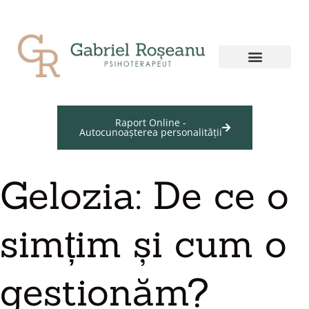
Raport Online -
Autocunoașterea personalității
Gelozia: De ce o
simțim și cum o
gestionăm?