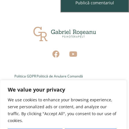
Politica GDPR
Politică de Anulare Comandă
We value your privacy
Politica de Confidențialitate
Termeni și Condiții de Utilizare
We use cookies to enhance your browsing experience,
Politica de Livrare Comandă
serve personalized ads or content, and analyze our
traffic. By clicking "Accept All", you consent to our use of
cookies.