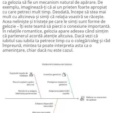
ca gelozia să fie un mecanism natural de apărare. De
exemplu, imaginează-ți că ai un prieten foarte apropiat
cu care petreci mult timp. Deodată, începe să stea mai
mult cu altcineva și simți că relația voastră se răcește.
Acea neliniște și tristețe pe care le simți sunt forme de
gelozie – îți este teamă să pierzi o conexiune importantă.
În relațiile romantice, gelozia apare adesea când simțim
că partenerul acordă atenție altcuiva. Dacă vezi că
iubitul sau iubita ta petrece timp cu o colegă/coleg și râd
împreună, mintea ta poate interpreta asta ca o
amenințare, chiar dacă nu este cazul.